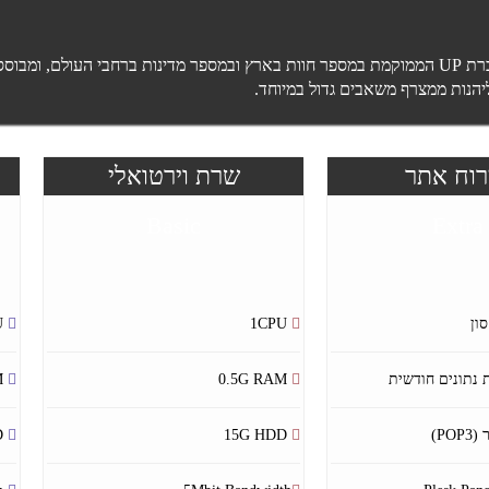
רוח אתר
שרת וירטואלי
Basic
Extra
2CPU
1CPU
2G RAM
0.5G RAM
50G HDD
15G HDD