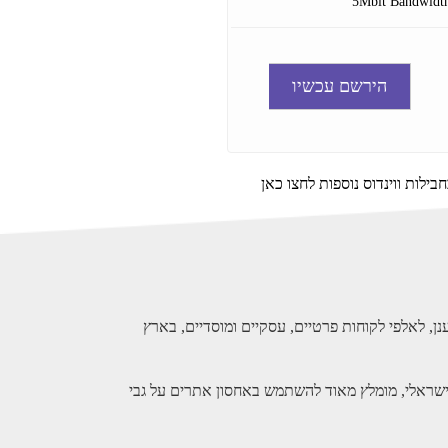
בילות ווינדוס נוספות לחצו כאן
ן, לאלפי לקוחות פרטיים, עסקיים ומוסדיים, בארץ
חסון עבור האתר שלכם, חשוב להתייחס להבטים השונים הקשורים לקידום האתר. בבואנו לקדם ב Google אתר ישראלי, מומלץ מאוד להשתמש באחסון אתרים על גבי