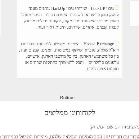
גיבוי BackUP - שירותי גיבוי BackUp נותנים מענה
לעסק בזמן פריצה או השבתת המערכת כולה. הגיבוי מנוהל
באופן מרכזי באמצעות גיבוי מקוון, לקוחות יכולים מרחוק
לגבות קבצים, אתרים, שרתים, תיבות דואר ועוד.
Hosted Exchange - השירות מאפשר ללקוחות חיבוריות
דוא"ל מלאה, סנכרון ושיתוף במשימות, יומנים, קבצים ועוד,
בין כל משתמשי הארגון, בין כל מחשבי הארגון, אישיים,
טלפונים סלולריים – והכל ללא צורך בהתקנת שרתים או
תוכנות אצל הלקוח.
לקוחותינו ממליצים
מקצועיות הם שם המשחק.
וש מעמיק אחר חברה לאחסון אתרים בארץ מצאתי את חברת UP אחסון ואתרים.
בחרנו לעבוד עם חברת UP עקב הזמינות הנפלאה שלהם, מהירות הטיפול ב