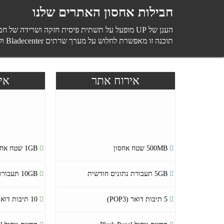
חבילות אחסון האתרים שלנו
הענן של UP מופעל על תשתית פיסית חזקה ושרידה של חברת UP הממוקמת במספר חוות בארץ ובמספר מדינות ברחבי העולם, ומבוססת על תוכנת Vmware ES.
תוכנה זו מאפשרת לחלוש על מערך שרתים Bladecenter וליהנות ממצרף משאבים גדול במיוחד.
אירוח אתר
אי
Private
500MB שטח אחסון
1GB שטח אחסון
5GB תעבורת נתונים חודשית
10GB תעבורת נתונים חודשית
5 תיבות דואר (POP3)
10 תיבות דואר (POP3)