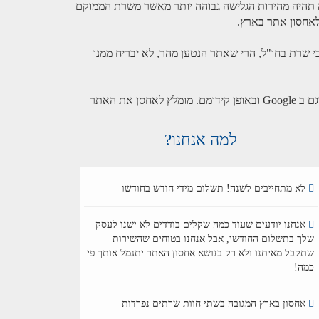
ינה תהיה מהירות הגלישה גבוהה יותר מאשר משרת הממוקם
 שרת בחו"ל, הרי שאתר הנטען מהר, לא יבריח ממנו
3. שרתים בעלי זמינות מקסימלית. אתרים שאינם זמינים בתדירות גבוהה עקב עומסים תמידיים על שרתי האחסון, עשויים להיפגע בדירוגם ב Google ובאופן קידומם. מומלץ לאחסן את האתר
למה אנחנו?
לא מתחייבים לשנה! תשלום מידי חודש בחודשו
אנחנו יודעים שעוד כמה שקלים בודדים לא ישנו לעסק
שלך בתשלום החודשי, אבל אנחנו בטוחים שהשירות
שתקבל מאיתנו ולא רק בנושא אחסון האתר יתגמל אותך פי
כמה!
אחסון בארץ המגובה בשתי חוות שרתים נפרדות