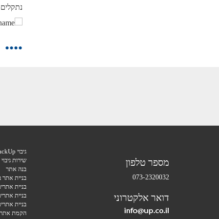
בחברת UP, אפס תקלות. תודה על שירות מהיר ואמין מליץ בחו
נתקלים 
•
•
•
•
גיבוי BackUp
שירות גיבוי
מספר טלפון
בנה אתר
073-2320032
בניית אתר 
בניית אתרי
בניית אתרי
דואר אלקטרוני
בניית אתרי
הקמת אתרי