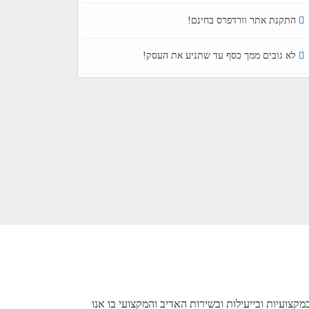
התקנת אתר וורדפרס בחינם!
לא גובים ממך כסף עד שתניע את העסק!
משלב ההצטרפות אליהם אני נהנה מפאנל ניהול פשוט ונוח, משירות אגיב ומחייך ומזמינות 24/7. בממשך שנה בה אני מאחסן את אתרי
פנייתינו במקצועיות ובייעילות ובשירות האדיב והמקצועי בו אנו